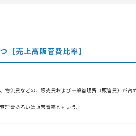
りつ【売上高販管費比率】
費、物流費などの、販売費および一般管理費（販管費）が占
管理費あるいは販管費率ともいう。