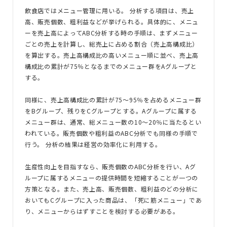
飲食店ではメニュー管理に用いる。 分析する項目は、売上
高、販売個数、粗利益などが挙げられる。具体的に、メニュ
ーを売上高によってABC分析する時の手順は、まずメニュー
ごとの売上を計算し、総売上に占める割合（売上高構成比）
を算出する。売上高構成比の高いメニュー順に並べ、売上高
構成比の累計が75％となるまでのメニュー群をAグループと
する。
同様に、売上高構成比の累計が75～95％を占めるメニュー群
をBグループ、残りをCグループとする。Aグループに属する
メニュー群は、通常、総メニュー数の10～20％に当たるとい
われている。販売個数や粗利益のABC分析でも同様の手順で
行う。 分析の結果は経営の効率化に利用する。
生産性向上を目指すなら、販売個数のABC分析を行い、Aグ
ループに属するメニューの提供時間を短縮することが一つの
方策となる。また、売上高、販売個数、粗利益のどの分析に
おいてもCグループに入った商品は、「死に筋メニュー」であ
り、メニューからはずすことを検討する必要がある。